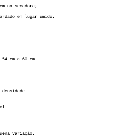
em na secadora;
ardado em lugar úmido.
 54 cm a 60 cm
 densidade
el
uena variação.