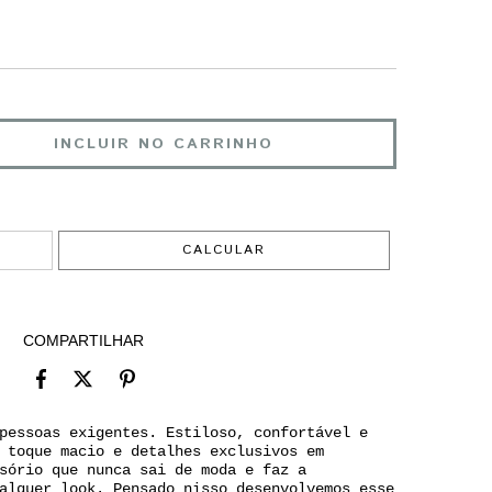
ALTERAR CEP
CALCULAR
COMPARTILHAR
pessoas exigentes. Estiloso, confortável e
 toque macio e detalhes exclusivos em
sório que nunca sai de moda e faz a
alquer look. Pensado nisso desenvolvemos esse