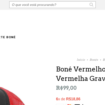
RTE BONÉ
Início
-
Bonés
-
B
Boné Vermelho 
Vermelha Gra
R$99,00
6
x de
R$18,86