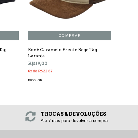
Tag
Boné Caramelo Frente Bege Tag
Boné Ve
Laranja
Branca
R$119,00
R$99,0
6
x de
R$22,67
6
x de
R$1
BICOLOR
BICOLOR
TROCAS & DEVOLUÇÕES
Até 7 dias para devolver a compra.