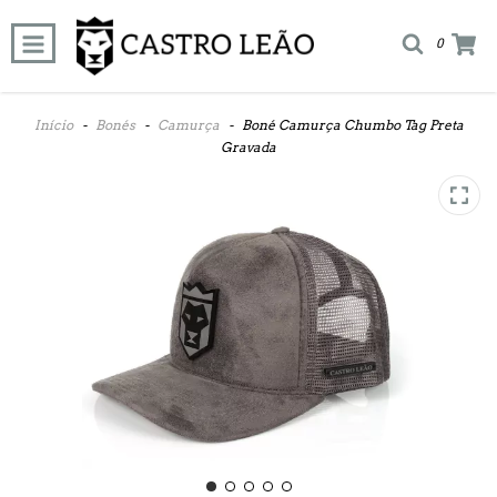
0
Início
-
Bonés
-
Camurça
-
Boné Camurça Chumbo Tag Preta
Gravada